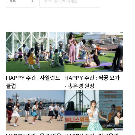
제목
제목
행사 현장의 분위기와 다양한 프로그램의 모습을 담은
2026 한강 웰니스 위크 현장스케치를 확인해보세요.
내용
작성자
HAPPY 주간 : 사일런트
HAPPY 주간 : 짝꿍 요가
클럽
- 송은경 원장